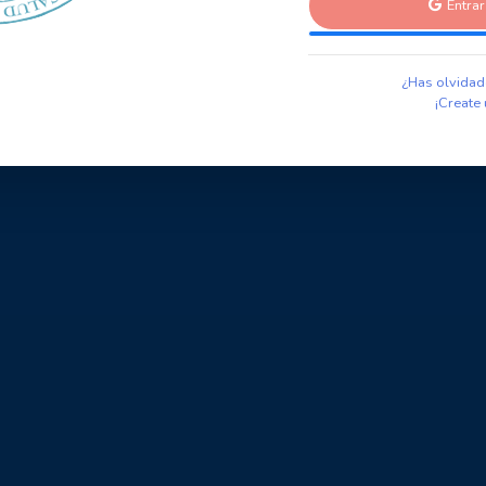
Entra
¿Has olvidad
¡Create 