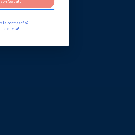
r con Google
o la contraseña?
una cuenta!