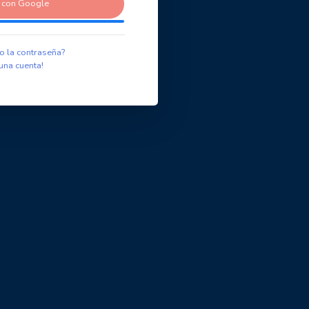
r con Google
o la contraseña?
una cuenta!