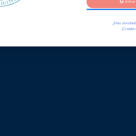
Entra
¿Has olvidad
¡Create 