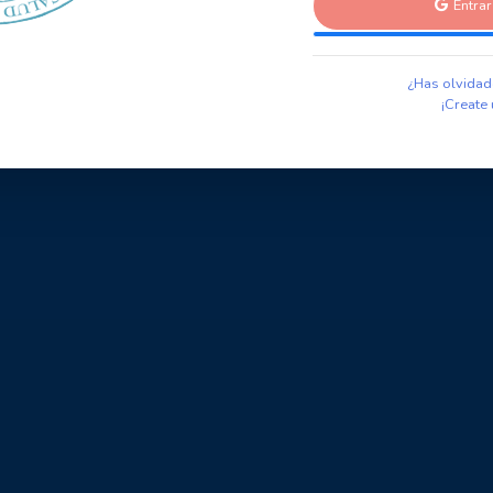
Entra
¿Has olvidad
¡Create 