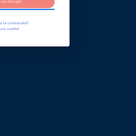
r con Google
o la contraseña?
una cuenta!