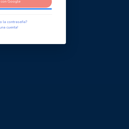
r con Google
o la contraseña?
una cuenta!