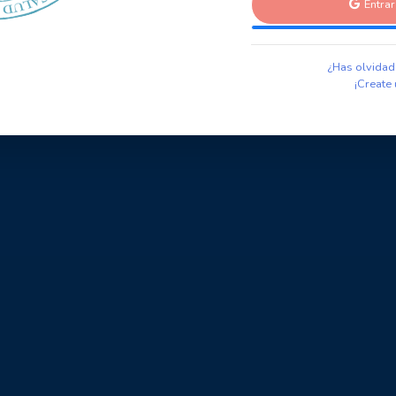
Entra
¿Has olvidad
¡Create 