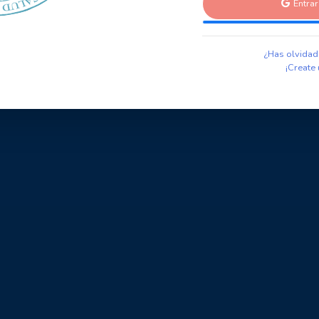
Entra
¿Has olvidad
¡Create 