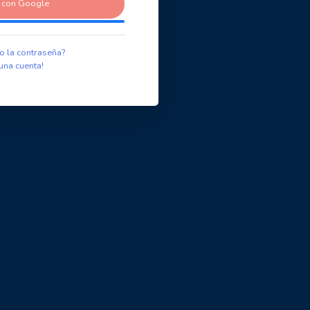
r con Google
o la contraseña?
una cuenta!