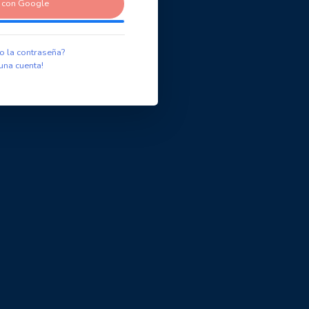
r con Google
o la contraseña?
una cuenta!