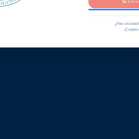
Entra
¿Has olvidad
¡Create 