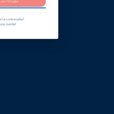
r con Google
o la contraseña?
una cuenta!