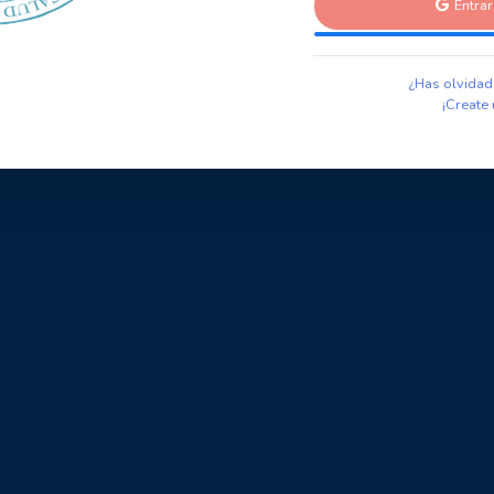
Entra
¿Has olvidad
¡Create 