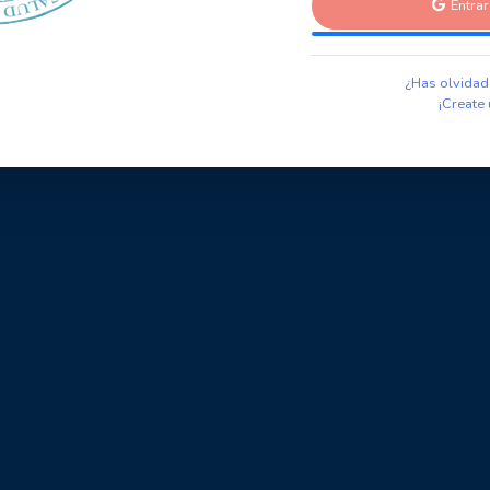
Entra
¿Has olvidad
¡Create 