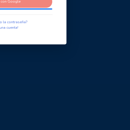
r con Google
o la contraseña?
una cuenta!