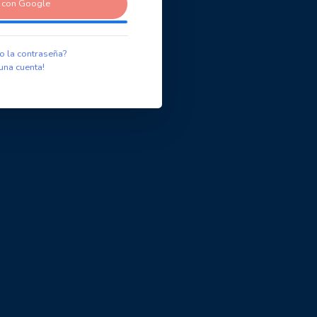
r con Google
o la contraseña?
una cuenta!