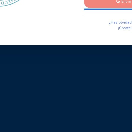
Entra
¿Has olvidad
¡Create 