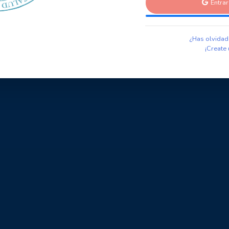
Entra
¿Has olvidad
¡Create 