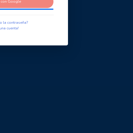
r con Google
o la contraseña?
una cuenta!