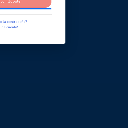
r con Google
o la contraseña?
una cuenta!