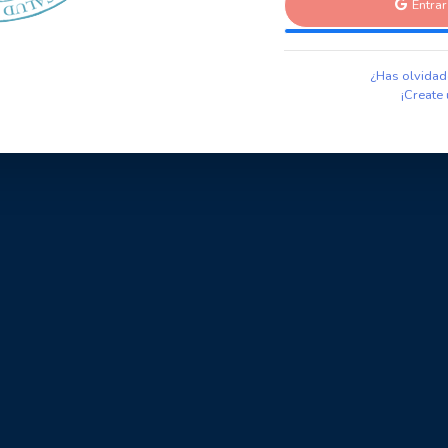
Entra
¿Has olvidad
¡Create 