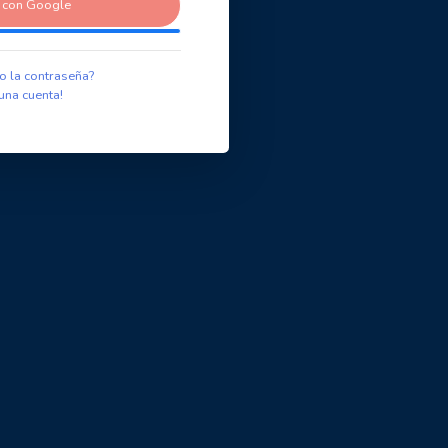
r con Google
o la contraseña?
una cuenta!