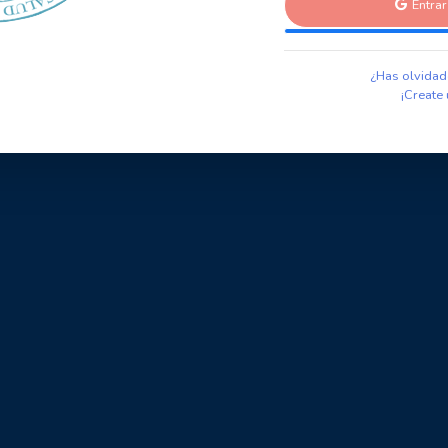
Entra
¿Has olvidad
¡Create 