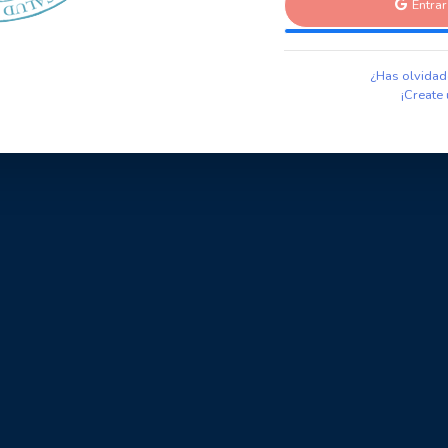
Entra
¿Has olvidad
¡Create 