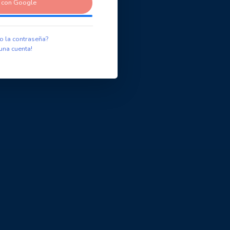
r con Google
o la contraseña?
una cuenta!