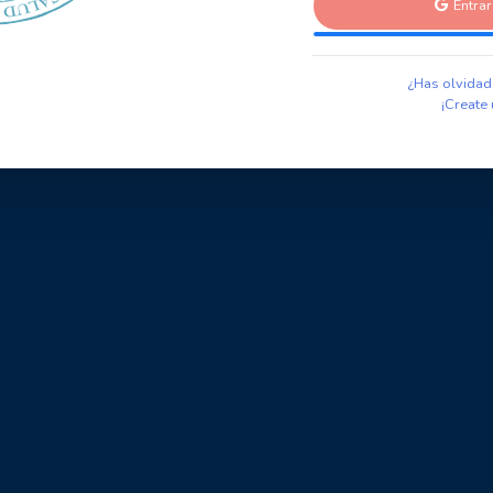
Entra
¿Has olvidad
¡Create 