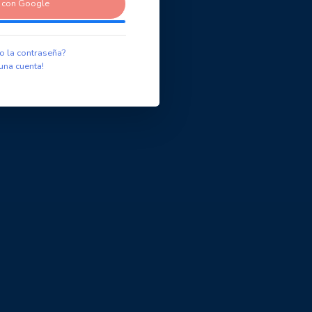
r con Google
o la contraseña?
una cuenta!