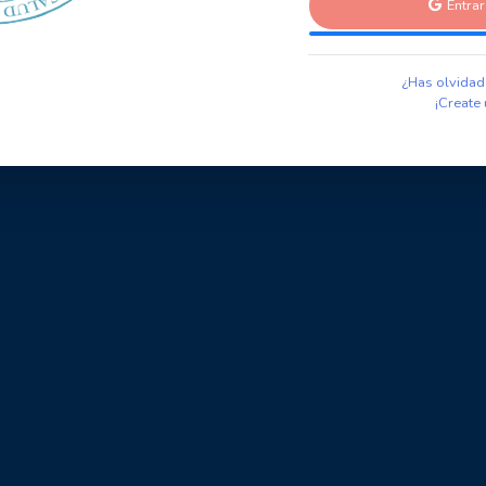
Entra
¿Has olvidad
¡Create 