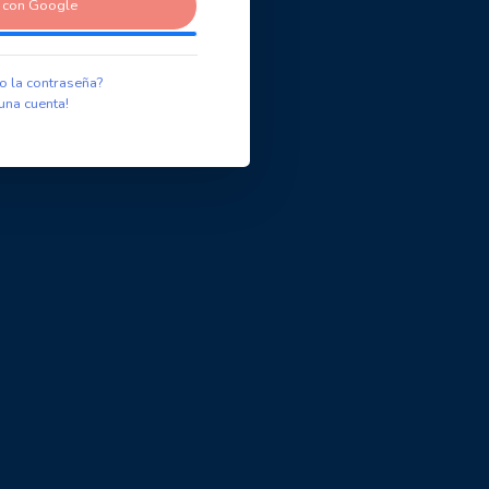
r con Google
o la contraseña?
una cuenta!