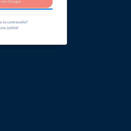
r con Google
o la contraseña?
una cuenta!