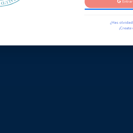
Entra
¿Has olvidad
¡Create 