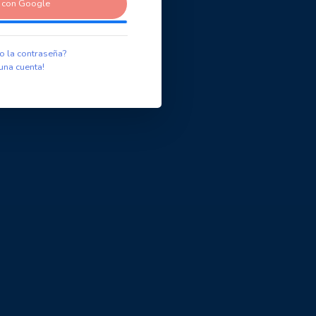
r con Google
o la contraseña?
una cuenta!