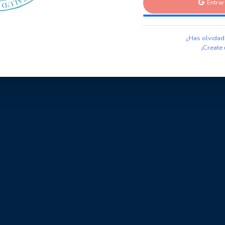
Entra
¿Has olvidad
¡Create 