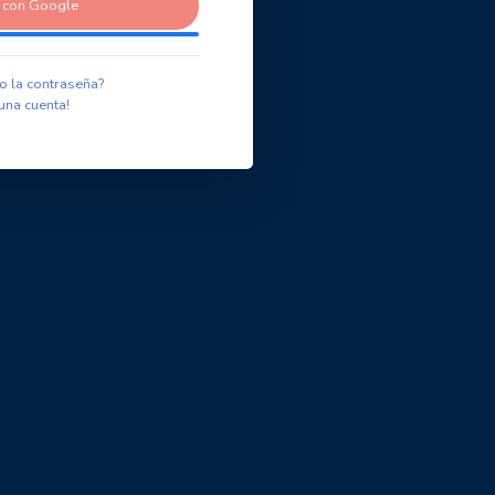
r con Google
o la contraseña?
una cuenta!