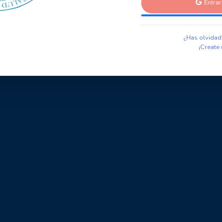
Entra
¿Has olvidad
¡Create 