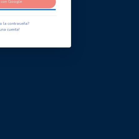
r con Google
o la contraseña?
una cuenta!