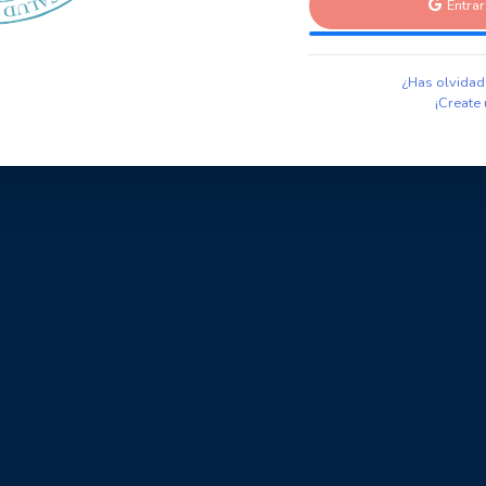
Entra
¿Has olvidad
¡Create 