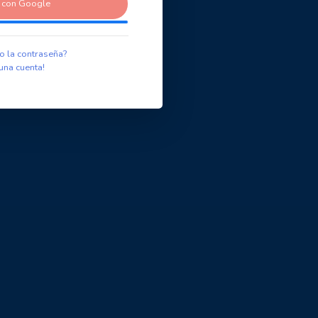
r con Google
o la contraseña?
una cuenta!