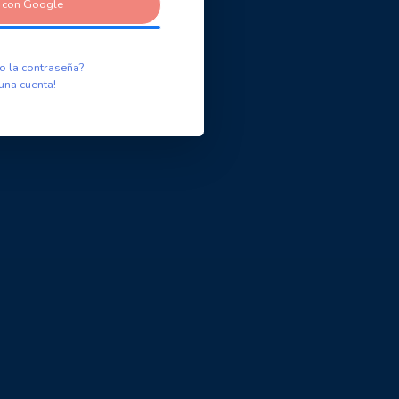
r con Google
o la contraseña?
una cuenta!