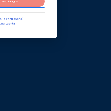
r con Google
o la contraseña?
una cuenta!