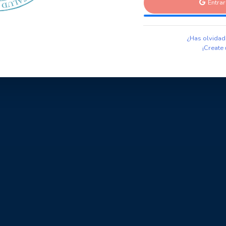
Entra
¿Has olvidad
¡Create 