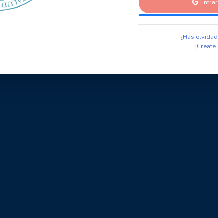
Entra
¿Has olvidad
¡Create 