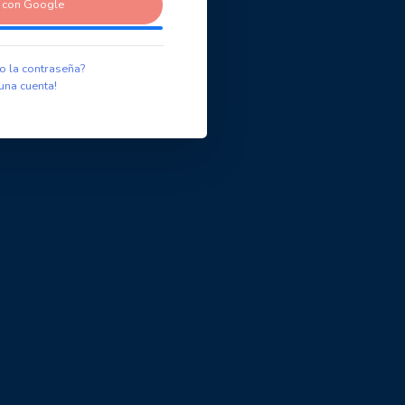
r con Google
o la contraseña?
una cuenta!