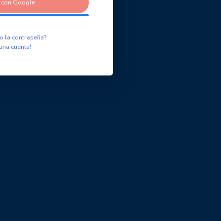
r con Google
o la contraseña?
una cuenta!