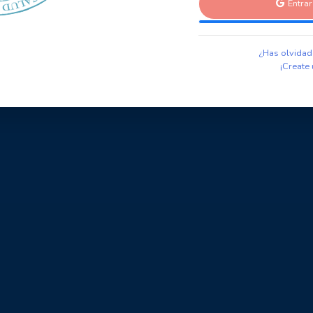
Entra
¿Has olvidad
¡Create 