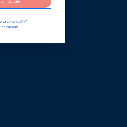
r con Google
o la contraseña?
una cuenta!