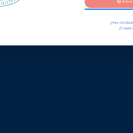
Entra
¿Has olvidad
¡Create 