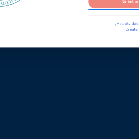
Entra
¿Has olvidad
¡Create 