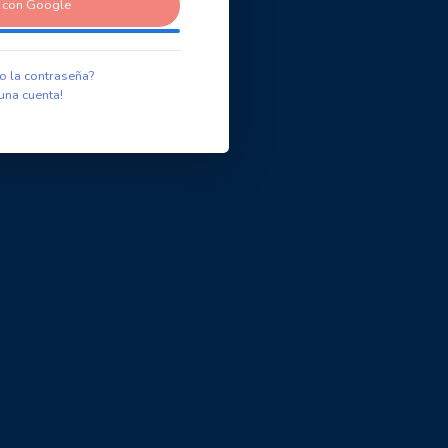
r con Google
o la contraseña?
una cuenta!