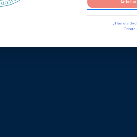
Entra
¿Has olvidad
¡Create 