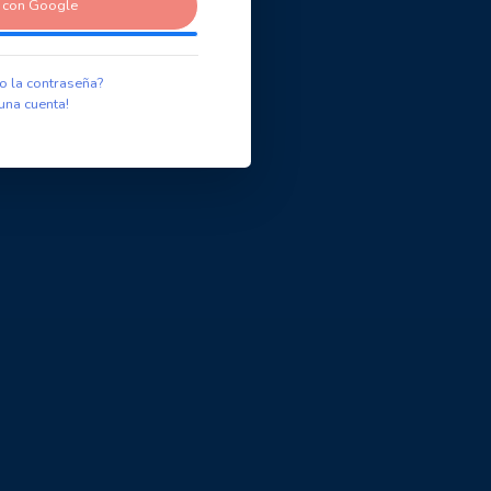
r con Google
o la contraseña?
una cuenta!