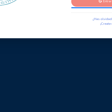
Entra
¿Has olvidad
¡Create 