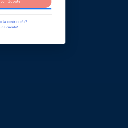
r con Google
o la contraseña?
una cuenta!