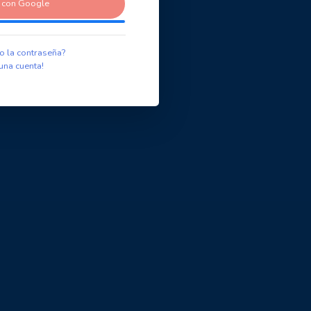
r con Google
o la contraseña?
una cuenta!