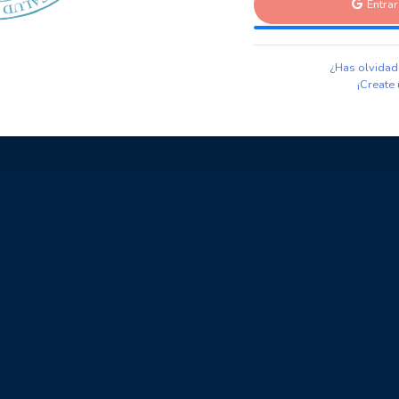
Entra
¿Has olvidad
¡Create 