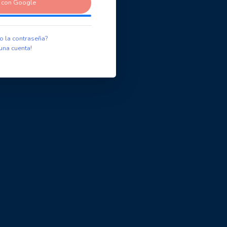
r con Google
o la contraseña?
una cuenta!