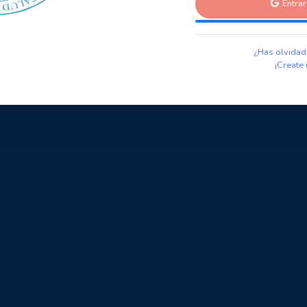
Entra
¿Has olvidad
¡Create 