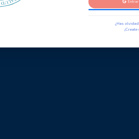
Entra
¿Has olvidad
¡Create 