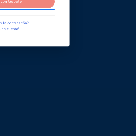
r con Google
o la contraseña?
una cuenta!