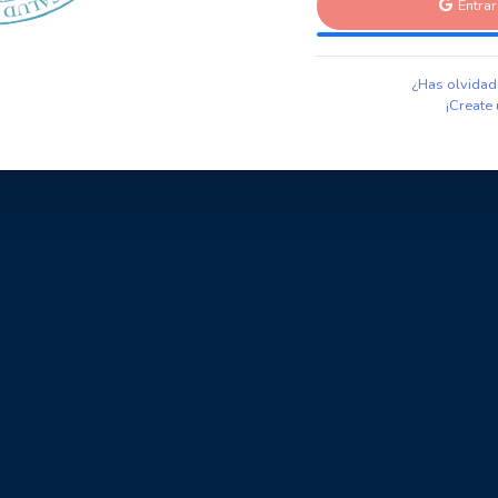
Entra
¿Has olvidad
¡Create 