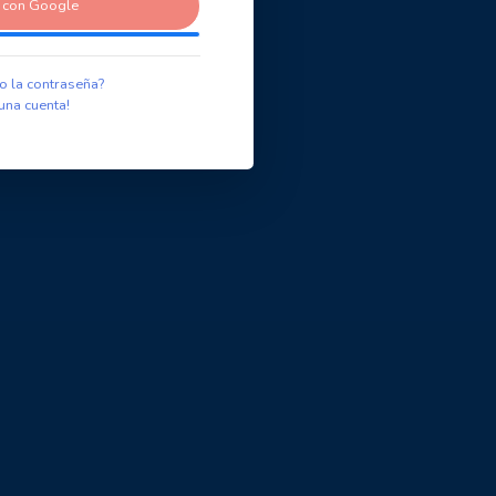
r con Google
o la contraseña?
una cuenta!