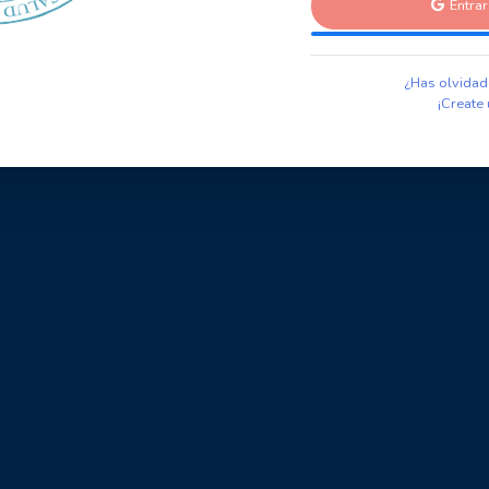
Entra
¿Has olvidad
¡Create 