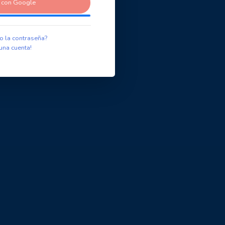
r con Google
o la contraseña?
una cuenta!