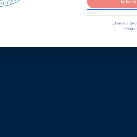
Entra
¿Has olvidad
¡Create 