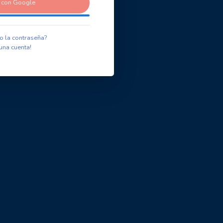
r con Google
o la contraseña?
una cuenta!