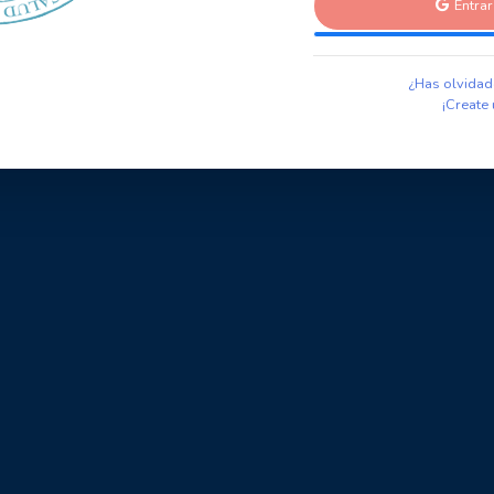
Entra
¿Has olvidad
¡Create 