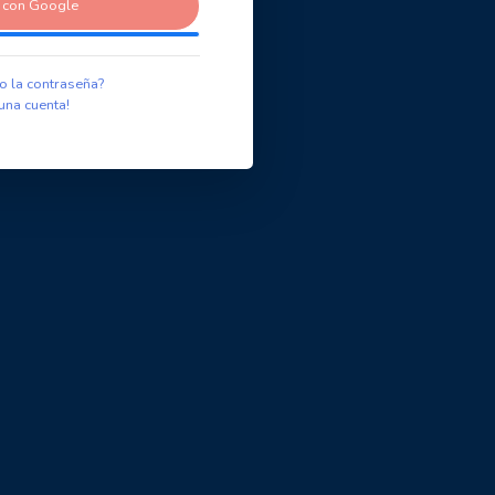
r con Google
o la contraseña?
una cuenta!