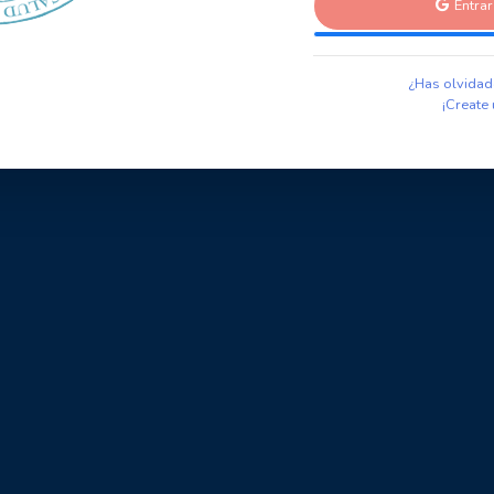
Entra
¿Has olvidad
¡Create 