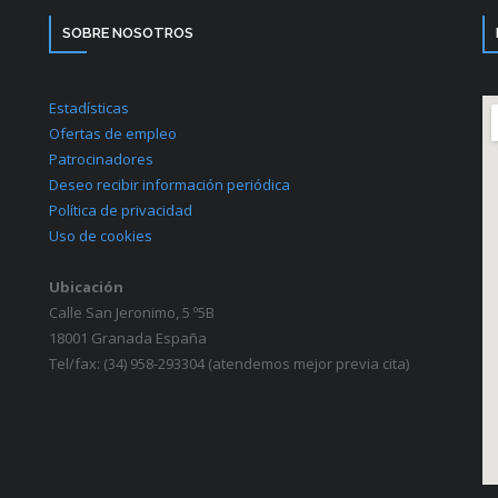
SOBRE NOSOTROS
Estadísticas
Ofertas de empleo
Patrocinadores
Deseo recibir información periódica
Política de privacidad
Uso de cookies
Ubicación
Calle San Jeronimo, 5 º5B
18001 Granada España
Tel/fax: (34) 958-293304 (atendemos mejor previa cita)