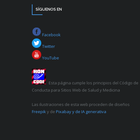
SÍGUENOS EN
Facebook
Twitter
YouTube
Esta página cumple los principios del Código de
Conducta para Sitios Web de Salud y Medicina
Las ilustraciones de esta web proceden de diseños
Freepik
y de
Pixabay y de IA generativa