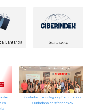
a Cantárida
Suscríbete
Máster
Cuidados, Tecnologías y Participación
n en
Ciudadana en #forindex26
 la