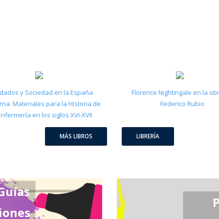
idados y Sociedad en la España
Florence Nightingale en la ob
na. Materiales para la Historia de
Federico Rubio
Enfermería en los siglos XVI-XVII
MÁS LIBROS
LIBRERÍA
Guías
iones