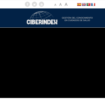
A
A
A