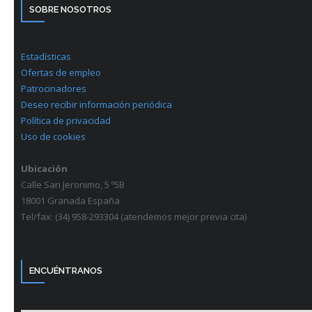
SOBRE NOSOTROS
Estadísticas
Ofertas de empleo
Patrocinadores
Deseo recibir información periódica
Política de privacidad
Uso de cookies
Ubicación
Calle San Jeronimo, 5 º5B
18001 Granada España
Tel/fax: (34) 958-293304 (atendemos mejor previa cita)
ENCUÉNTRANOS