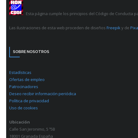
Esta página cumple los principios del Código de Conducta p
Las ilustraciones de esta web proceden de diseños
Freepik
y de
Pixa
SOBRE NOSOTROS
Estadísticas
Ofertas de empleo
Patrocinadores
Deseo recibir información periódica
Política de privacidad
Uso de cookies
Ubicación
Calle San Jeronimo, 5 º5B
18001 Granada España