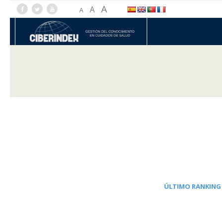
A
A
A
ÚLTIMO RANKING