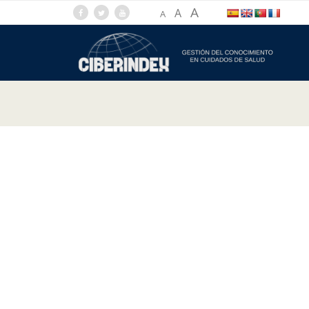
A
A
A