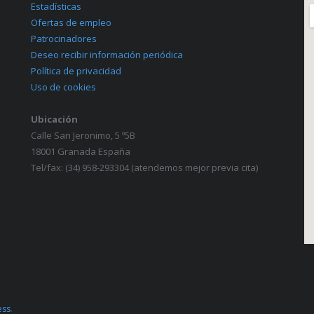
Estadísticas
Ofertas de empleo
Patrocinadores
Deseo recibir información periódica
Política de privacidad
Uso de cookies
Ubicación
Calle San Jeronimo, 5 º5B
18001 Granada España
Tel/fax: (34) 958-293304 (atendemos mejor previa cita)
ess
.