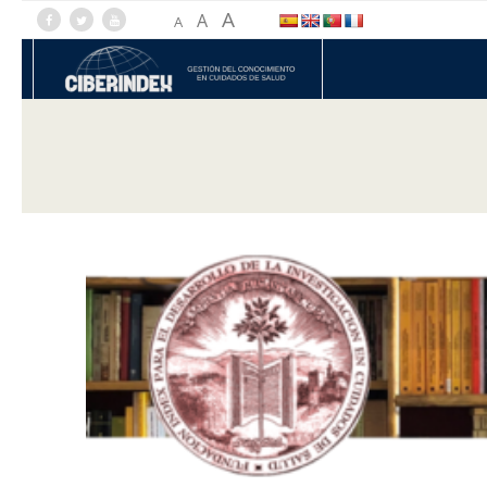
A
A
A